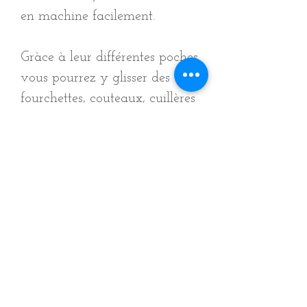
en machine facilement.
Gràce à leur différentes poches
vous pourrez y glisser des
fourchettes, couteaux, cuillères
à soupe ou à café et même
des pailles en inox réutilisables
!
Elles se replient sur elles même
avec l’élastique fini les
couverts au fond des sacs ou
dans un plastique.
Toutes sont livrées avec une
petite serviette assortie !