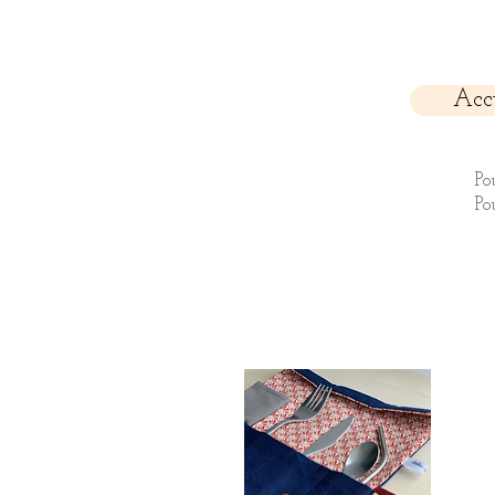
Acc
Po
Po