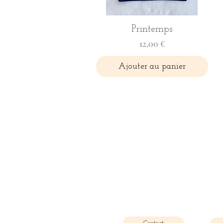
Printemps
Prix
12,00 €
Ajouter au panier