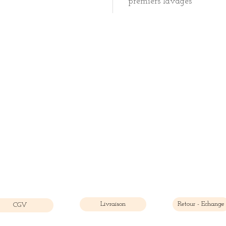
premiers lavages
Livraison
Retour - Echange
CGV