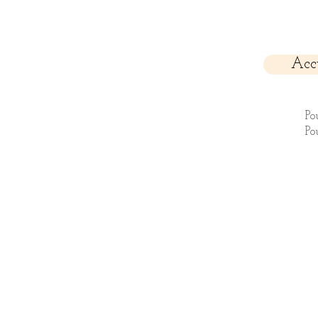
Acc
Po
Po