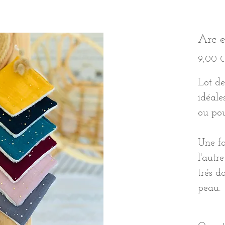
Arc e
9,00 €
Lot de
idéale
ou pou
Une fa
l'autr
trés d
peau.