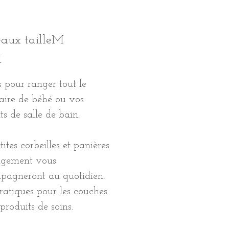
eaux tailleM
Prix
€
s pour ranger tout le
aire de bébé ou vos
ts de salle de bain.
tites corbeilles et panières
ngement vous
pagneront au quotidien.
ratiques pour les couches
 produits de soins.