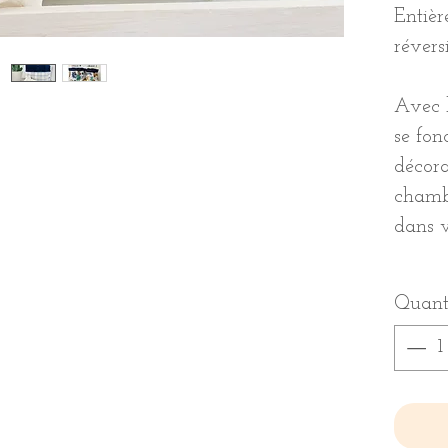
Entièr
révers
Avec l
se fon
décora
chambr
dans v
Quant