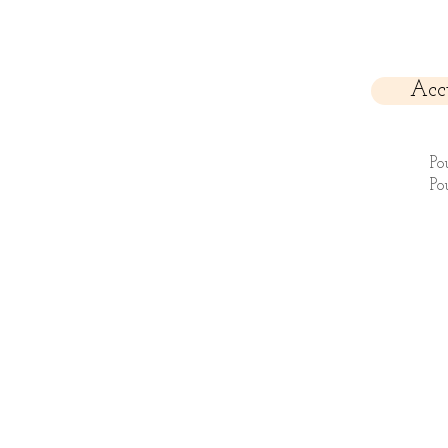
Acc
Po
Po