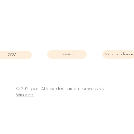
Livraison
Retour - Echange
CGV
© 2021 par l'Atelier des minets, crée avec
©2021 par Atelier des minets. Créé avec Wix.com
Wix.com