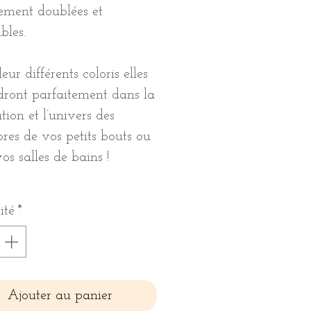
ement doublées et
ibles.
eur différents coloris elles
dront parfaitement dans la
tion et l’univers des
es de vos petits bouts ou
os salles de bains !
ité
*
Ajouter au panier