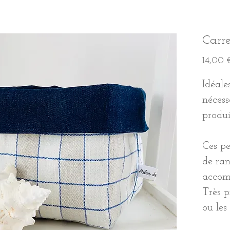
Carr
14,00 
Idéale
nécess
produi
Ces pe
de ra
accom
Très p
ou les