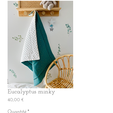
Eucalyptus minky
Prix
40,00 €
Quantité
*