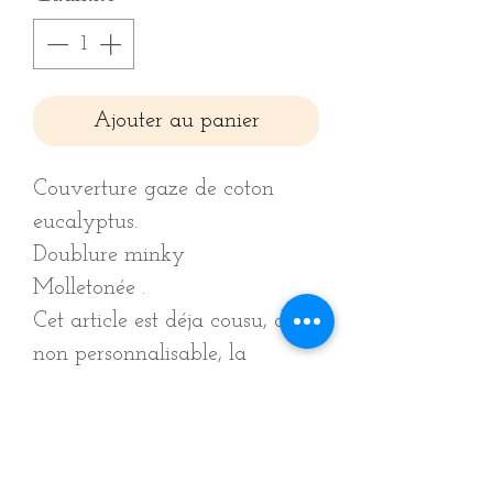
Ajouter au panier
Couverture gaze de coton
eucalyptus.
Doublure minky
Molletonée .
Cet article est déja cousu, donc
non personnalisable, la
doublure ainsi que le motif ne
peuvent être changés.