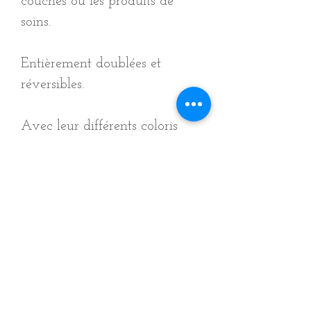
couches ou les produits de
soins.
Entièrement doublées et
réversibles.
Avec leur différents coloris
elles se fondront parfaitement
dans la décoration et l’univers
des chambres de vos petits
bouts ou dans vos salles de
bains !
Taille M