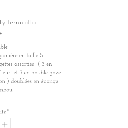
ty terracotta
Prix
€
mble
panière en taille S
ngettes assorties ( 3 en
fleuri et 3 en double gaze
on ) doublées en éponge
mbou.
ité
*