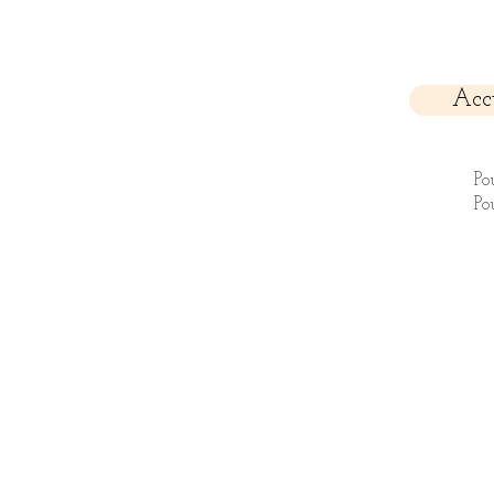
Acc
Po
Po