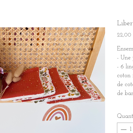
Liber
22,00 
Ense
- Une 
- 6 li
coton 
de cot
de ba
Quant