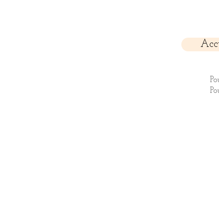
Acc
Po
Po