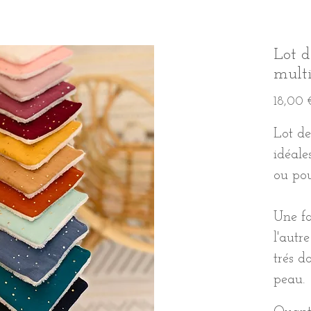
Lot d
multi
18,00 
Lot de
idéale
ou pou
Une fa
l'autr
trés d
peau.