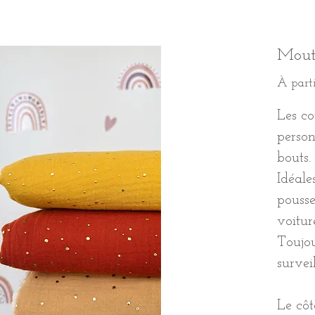
Mout
À part
Les co
person
bouts.
Idéale
pousse
voitur
Toujou
survei
Le côt