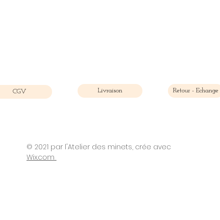
Livraison
Retour - Echange
CGV
© 2021 par l'Atelier des minets, crée avec
©2021 par Atelier des minets. Créé avec Wix.com
Wix.com