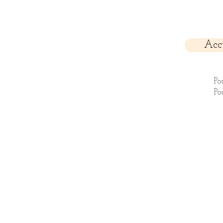
Acc
Po
Po