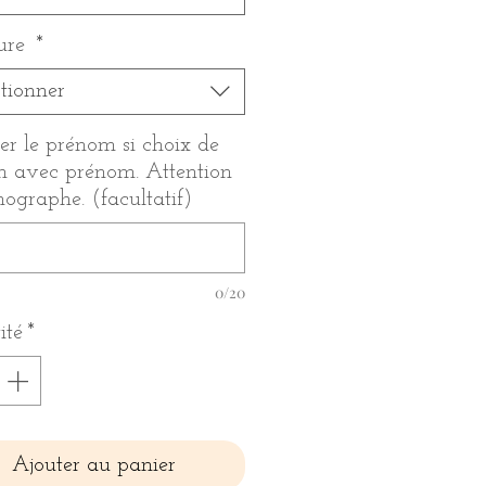
ure
*
ctionner
er le prénom si choix de
on avec prénom. Attention
thographe. (facultatif)
0/20
ité
*
Ajouter au panier