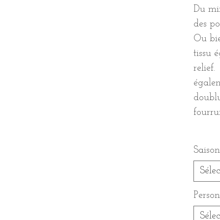
Du min
des poi
Ou bi
tissu 
relief.
égalem
doublu
fourru
Saiso
Séle
Person
Séle