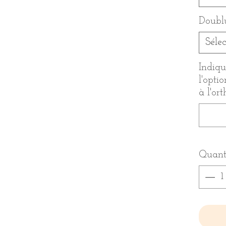
Doubl
Séle
Indiqu
l'opti
à l'or
Quant