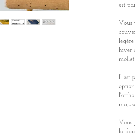
est pa
Vous 
couver
legère
hiver 
mollet
Il est
option
l'orth
majusc
Vous 
la dou