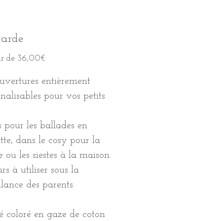
arde
Prix
ir de
36,00€
promotionnel
uvertures entièrement
nalisables pour vos petits
s pour les ballades en
tte, dans le cosy pour la
e ou les siestes à la maison.
rs à utiliser sous la
llance des parents.
é coloré en gaze de coton