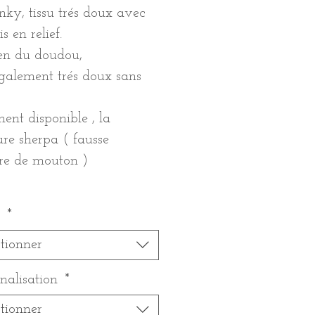
ky, tissu trés doux avec
s en relief.
en du doudou,
également trés doux sans
ent disponible , la
re sherpa ( fausse
re de mouton )
n
*
ctionner
nalisation
*
ctionner