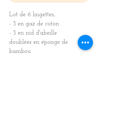
Lot de 6 lingettes,
- 3 en gaz de coton
- 3 en nid d'abeille
doublées en éponge de
bambou
Taille
Les lingettes font 10cm/10cm
Lavage
environs
Lavage en machine à 30°
Pas de sèche linge ni fer à repasser
Pour les coloris foncés n'hésitez
pas à mettre une lingette anti-
décoloration dans le tambour pour