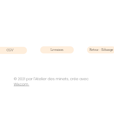
Livraison
Retour - Echange
CGV
© 2021 par l'Atelier des minets, crée avec
©2021 par Atelier des minets. Créé avec Wix.com
Wix.com