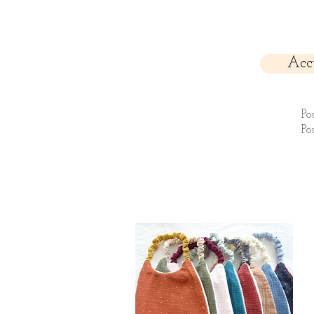
Acc
Po
Po