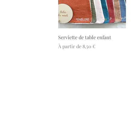
Aperçu rapide
Serviette de table enfant
Prix promotionnel
À partir de
8,50 €