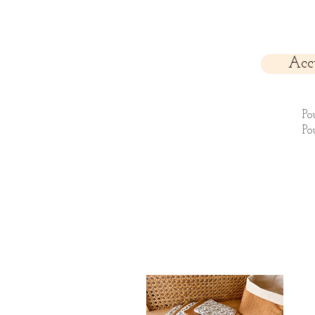
Acc
Po
Po