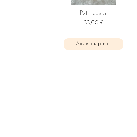
Aperçu rapide
Petit coeur
Prix
22,00 €
Ajouter au panier