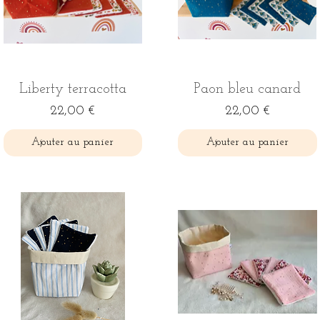
Aperçu rapide
Aperçu rapide
Liberty terracotta
Paon bleu canard
Prix
Prix
22,00 €
22,00 €
Ajouter au panier
Ajouter au panier