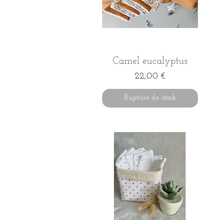
Aperçu rapide
Camel eucalyptus
Prix
22,00 €
Rupture de stock