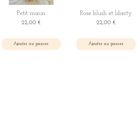
Aperçu rapide
Aperçu rapide
Petit marin
Rose blush et liberty
Prix
Prix
22,00 €
22,00 €
Ajouter au panier
Ajouter au panier